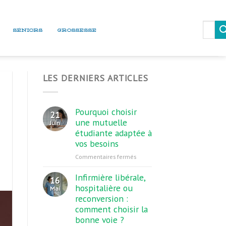
Recherc
SÉNIORS
GROSSESSE
pour :
LES DERNIERS ARTICLES
Pourquoi choisir
21
une mutuelle
Juin
étudiante adaptée à
vos besoins
sur
Commentaires fermés
Pourquoi
choisir
Infirmière libérale,
16
une
hospitalière ou
Mai
mutuelle
reconversion :
étudiante
comment choisir la
adaptée
bonne voie ?
à