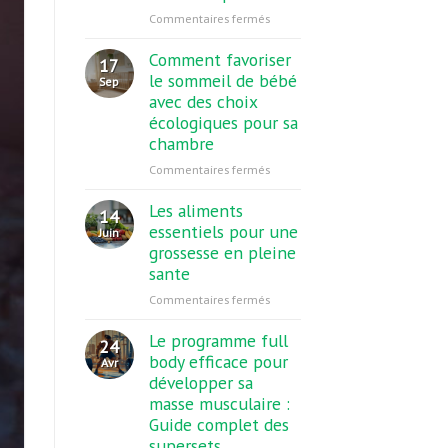
sur
Commentaires fermés
toute
les
la
avantages
Comment favoriser
vérité
17
des
sur
le sommeil de bébé
Sep
e-
le
avec des choix
liquides
fruit
écologiques pour sa
sans
brûle-
chambre
propylène
graisse
sur
Commentaires fermés
glycol
Comment
pour
favoriser
Les aliments
cigarette
14
le
électronique
essentiels pour une
Juin
sommeil
grossesse en pleine
de
sante
bébé
sur
Commentaires fermés
avec
Les
des
aliments
Le programme full
choix
24
essentiels
body efficace pour
écologiques
Avr
pour
pour
développer sa
une
sa
masse musculaire :
grossesse
chambre
Guide complet des
en
supersets