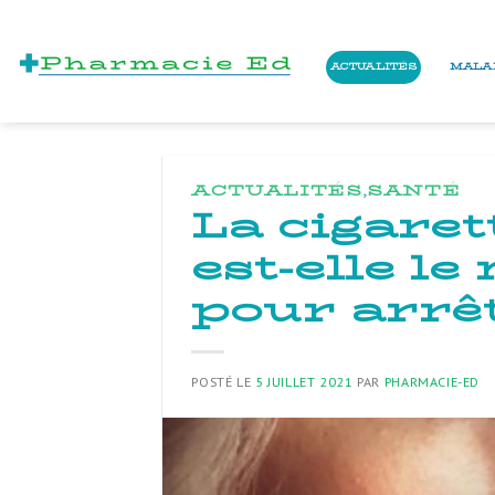
Skip
to
ACTUALITÉS
MALA
content
ACTUALITÉS
,
SANTÉ
La cigaret
est-elle l
pour arrê
POSTÉ LE
5 JUILLET 2021
PAR
PHARMACIE-ED