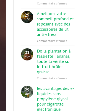
sur
Commentaires fermés
vos
Infirmière
besoins
libérale,
Améliorez votre
29
hospitalière
sommeil profond et
Déc
ou
reposant avec des
reconversion
accessoires de lit
:
anti-stress
comment
sur
Commentaires fermés
choisir
Améliorez
la
votre
De la plantation à
bonne
01
sommeil
voie
l’assiette : ananas,
Nov
profond
?
toute la vérité sur
et
le fruit brûle-
reposant
graisse
avec
sur
Commentaires fermés
des
De
accessoires
la
les avantages des e-
de
29
plantation
lit
liquides sans
Oct
à
anti-
propylène glycol
l’assiette
stress
pour cigarette
:
électronique
ananas,